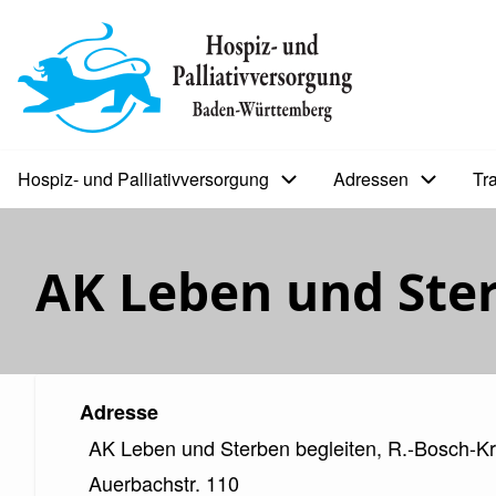
Direkt
zum
BIP
Inhalt
Sekundärmenü
Hospiz- und Palliativversorgung
Adressen
Tr
Bip
Bürgerinfoportal
AK Leben und Ste
Adresse
AK Leben und Sterben begleiten, R.-Bosch-
Auerbachstr. 110