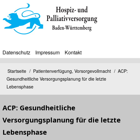
Direkt
zum
Inhalt
Datenschutz
Impressum
Kontakt
BIP
Sekundärmenü
Bip
Startseite
Patientenverfügung, Vorsorgevollmacht
ACP:
Pfadnavigation
Gesundheitliche Versorgungsplanung für die letzte
Bürgerinfoportal
Lebensphase
ACP: Gesundheitliche
Versorgungsplanung für die letzte
Lebensphase