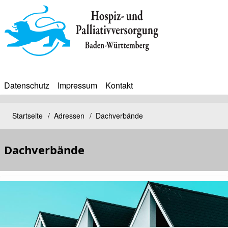
Direkt
zum
Inhalt
Datenschutz
Impressum
Kontakt
BIP
Sekundärmenü
Bip
Startseite
Adressen
Dachverbände
Pfadnavigation
Bürgerinfoportal
Dachverbände
Kopfbild