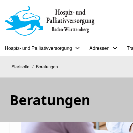
Direkt
zum
BIP
Inhalt
Sekundärmenü
Hospiz- und Palliativversorgung
Adressen
Tr
Bip
Bürgerinfoportal
Startseite
Beratungen
Pfadnavigation
Beratungen
Kopfbild