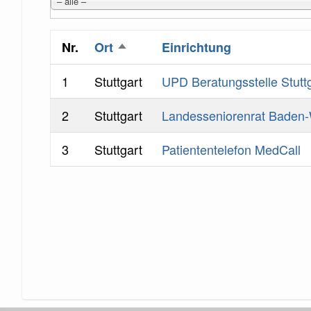
– alle –
Nr.
Ort
Einrichtung
Absteigend
sortieren
1
Stuttgart
UPD Beratungsstelle Stutt
2
Stuttgart
Landesseniorenrat Baden-
3
Stuttgart
Patiententelefon MedCall