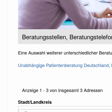
Untertitel
Beratungsstellen, Beratungstelefo
Eine Auswahl weiterer unterschiedlicher Beratun
Unabhängige Patientenberatung Deutschland, B
Referenz
Anzeige 1 - 3 von insgesamt 3 Adressen
auf
Stadt/Landkreis
Ansicht