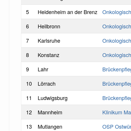
5
Heidenheim an der Brenz
Onkologisc
6
Heilbronn
Onkologisch
7
Karlsruhe
Onkologisch
8
Konstanz
Onkologisc
9
Lahr
Brückenpfle
10
Lörrach
Brückenpfle
11
Ludwigsburg
Brückenpfl
12
Mannheim
Klinikum M
13
Mutlangen
OSP Ostwürt