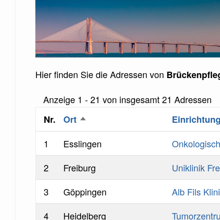
Hier finden Sie die Adressen von
Brückenpfle
Referenz
Anzeige 1 - 21 von insgesamt 21 Adressen
auf
Nr.
Ort
Einrichtun
Absteigend
Ansicht
sortieren
1
Esslingen
Onkologisch
2
Freiburg
Uniklinik Fr
3
Göppingen
Alb Fils Kl
4
Heidelberg
Tumorzentr