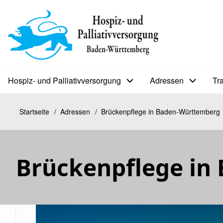
Direkt
zum
BIP
Inhalt
Sekundärmenü
Hospiz- und Palliativversorgung
Adressen
Tr
Bip
Bürgerinfoportal
Startseite
Adressen
Brückenpflege in Baden-Württemberg
Pfadnavigation
Brückenpflege in
Kopfbild