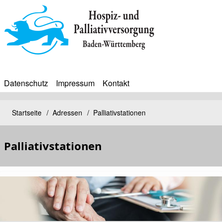
Direkt
zum
Inhalt
Datenschutz
Impressum
Kontakt
BIP
Sekundärmenü
Bip
Startseite
Adressen
Palliativstationen
Pfadnavigation
Bürgerinfoportal
Palliativstationen
Kopfbild