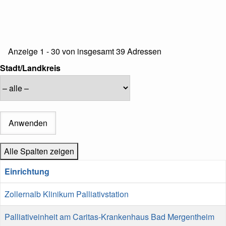
Referenz
Anzeige 1 - 30 von insgesamt 39 Adressen
auf
Stadt/Landkreis
Ansicht
Alle Spalten zeigen
Einrichtung
Zollernalb Klinikum Palliativstation
Palliativeinheit am Caritas-Krankenhaus Bad Mergentheim