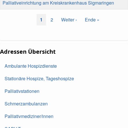
Palliativeinrichtung am Kreiskrankenhaus Sigmaringen
Seitennummerierung
Aktuelle
1
Page
2
Nächste
Weiter ›
Letzte
Ende »
Seite
Seite
Seite
Adressen Übersicht
Ambulante Hospizdienste
Stationäre Hospize, Tageshospize
Palliativstationen
Schmerzambulanzen
Palliativmediziner/innen