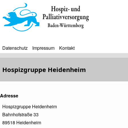
Direkt
zum
Inhalt
Datenschutz
Impressum
Kontakt
BIP
Sekundärmenü
Bip
Hospizgruppe Heidenheim
Bürgerinfoportal
Adresse
Hospizgruppe Heidenheim
Bahnhofstraße 33
89518
Heidenheim