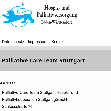
Direkt
zum
Inhalt
Datenschutz
Impressum
Kontakt
BIP
Sekundärmenü
Bip
Palliative-Care-Team Stuttgart
Bürgerinfoportal
Adresse
Palliative-Care-Team Stuttgart, Hospiz- und
Palliativkooperation Stuttgart gGmbH
Schlossstraße 76