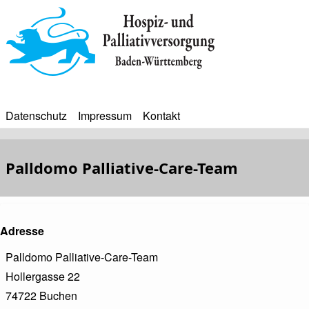
Direkt
zum
Inhalt
Datenschutz
Impressum
Kontakt
BIP
Sekundärmenü
Bip
Palldomo Palliative-Care-Team
Bürgerinfoportal
Adresse
Palldomo Palliative-Care-Team
Hollergasse 22
74722
Buchen