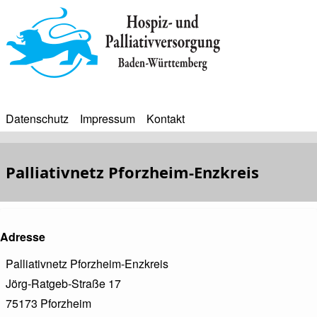
Direkt
zum
Inhalt
Datenschutz
Impressum
Kontakt
BIP
Sekundärmenü
Bip
Palliativnetz Pforzheim-Enzkreis
Bürgerinfoportal
Adresse
Palliativnetz Pforzheim-Enzkreis
Jörg-Ratgeb-Straße 17
75173
Pforzheim