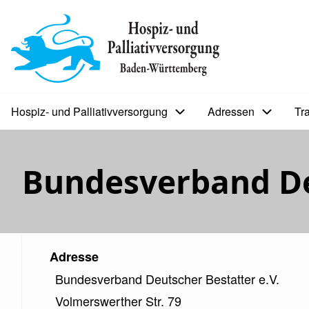
Direkt
zum
BIP
Inhalt
Sekundärmenü
Hospiz- und Palliativversorgung
Adressen
Tr
Bip
Bürgerinfoportal
Bundesverband Deu
Adresse
Bundesverband Deutscher Bestatter e.V.
Volmerswerther Str. 79