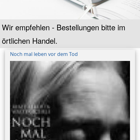
Untertitel
Wir empfehlen - Bestellungen bitte im
örtlichen Handel.
Referenz
Noch mal leben vor dem Tod
auf
Bild/Umschlag
Ansicht