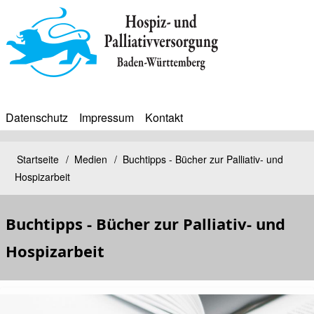
Direkt
zum
Inhalt
Datenschutz
Impressum
Kontakt
BIP
Sekundärmenü
Bip
Startseite
Medien
Buchtipps - Bücher zur Palliativ- und
Pfadnavigation
Hospizarbeit
Bürgerinfoportal
Buchtipps - Bücher zur Palliativ- und
Hospizarbeit
Kopfbild