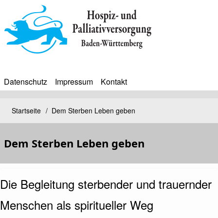
Direkt
zum
Inhalt
Datenschutz
Impressum
Kontakt
BIP
Sekundärmenü
Bip
Startseite
Dem Sterben Leben geben
Pfadnavigation
Bürgerinfoportal
Dem Sterben Leben geben
Die Begleitung sterbender und trauernder
Menschen als spiritueller Weg