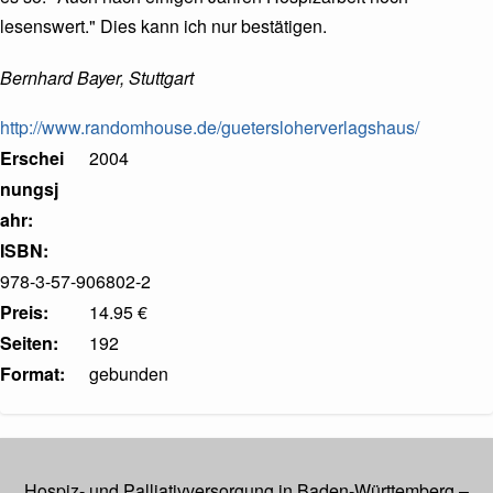
lesenswert." Dies kann ich nur bestätigen.
Bernhard Bayer, Stuttgart
http://www.randomhouse.de/guetersloherverlagshaus/
Erschei
2004
nungsj
ahr
ISBN
978-3-57-906802-2
Preis
14.95 €
Seiten
192
Format
gebunden
Hospiz- und Palliativversorgung in Baden-Württemberg –