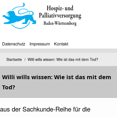
Direkt
zum
Inhalt
Datenschutz
Impressum
Kontakt
BIP
Sekundärmenü
Bip
Startseite
Willi wills wissen: Wie ist das mit dem Tod?
Pfadnavigation
Bürgerinfoportal
Willi wills wissen: Wie ist das mit dem
Tod?
aus der Sachkunde-Reihe für die