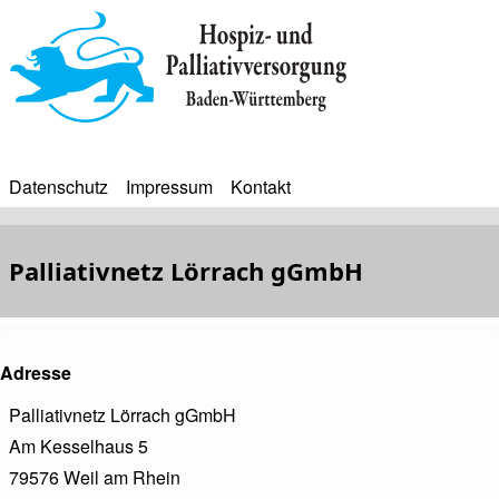
Direkt
zum
Inhalt
Datenschutz
Impressum
Kontakt
BIP
Sekundärmenü
Bip
Palliativnetz Lörrach gGmbH
Bürgerinfoportal
Adresse
Palliativnetz Lörrach gGmbH
Am Kesselhaus 5
79576
Weil am Rhein