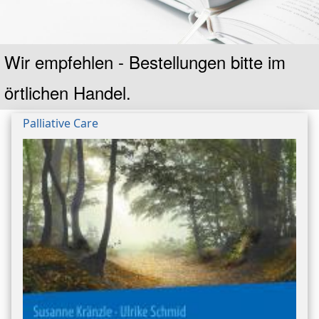
Untertitel
Wir empfehlen - Bestellungen bitte im
örtlichen Handel.
Referenz
Palliative Care
auf
Bild/Umschlag
Ansicht