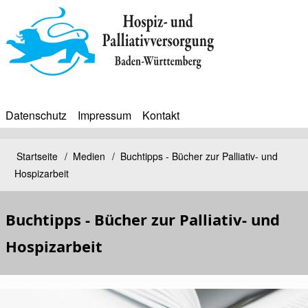
Direkt
zum
Inhalt
Datenschutz
Impressum
Kontakt
BIP
Sekundärmenü
Bip
Startseite
Medien
Buchtipps - Bücher zur Palliativ- und
Pfadnavigation
Hospizarbeit
Bürgerinfoportal
Buchtipps - Bücher zur Palliativ- und
Hospizarbeit
Kopfbild