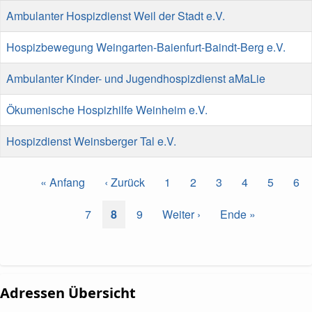
Ambulanter Hospizdienst Weil der Stadt e.V.
Hospizbewegung Weingarten-Baienfurt-Baindt-Berg e.V.
Ambulanter Kinder- und Jugendhospizdienst aMaLie
Ökumenische Hospizhilfe Weinheim e.V.
Hospizdienst Weinsberger Tal e.V.
Seitennummerierung
Erste
« Anfang
Vorherige
‹ Zurück
Page
1
Page
2
Page
3
Page
4
Page
5
Pa
6
Seite
Seite
Page
7
Aktuelle
8
Page
9
Nächste
Weiter ›
Letzte
Ende »
Seite
Seite
Seite
Adressen Übersicht