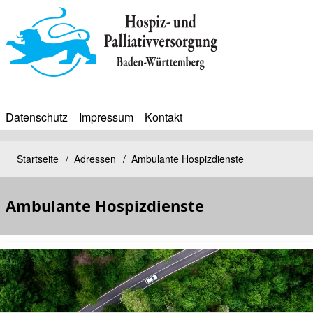
Direkt
zum
Inhalt
Datenschutz
Impressum
Kontakt
BIP
Sekundärmenü
Bip
Startseite
Adressen
Ambulante Hospizdienste
Pfadnavigation
Bürgerinfoportal
Ambulante Hospizdienste
Kopfbild