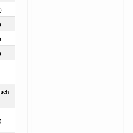
)
)
)
)
isch
)