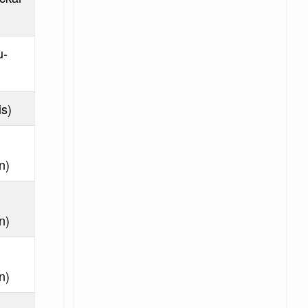
u-
is)
n)
n)
n)