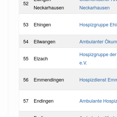
52
Neckarhausen
Neckarhausen
53
Ehingen
Hospizgruppe Eh
54
Ellwangen
Ambulanter Ökume
Hospizgruppe der 
55
Elzach
e.V.
56
Emmendingen
Hospizdienst Emm
57
Endingen
Ambulante Hospi