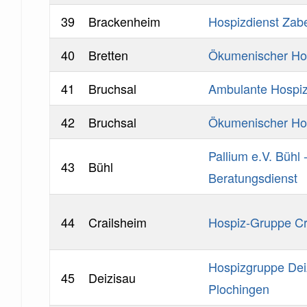
39
Brackenheim
Hospizdienst Zabe
40
Bretten
Ökumenischer Hos
41
Bruchsal
Ambulante Hospi
42
Bruchsal
Ökumenischer Hos
Pallium e.V. Bühl
43
Bühl
Beratungsdienst
44
Crailsheim
Hospiz-Gruppe Cr
Hospizgruppe Deiz
45
Deizisau
Plochingen