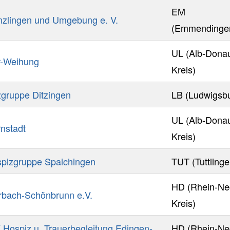
EM
zlingen und Umgebung e. V.
(Emmendinge
UL (Alb-Dona
r-Weihung
Kreis)
gruppe Ditzingen
LB (Ludwigsb
UL (Alb-Dona
nstadt
Kreis)
pizgruppe Spaichingen
TUT (Tuttlinge
HD (Rhein-Ne
rbach-Schönbrunn e.V.
Kreis)
Hospiz u. Trauerbegleitung Edingen-
HD (Rhein-Ne