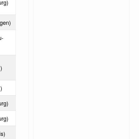
urg)
gen)
u-
)
)
urg)
urg)
is)