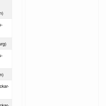
n)
u-
urg)
u-
n)
ckar-
ckar-