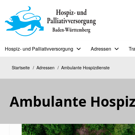
Direkt
zum
BIP
Inhalt
Sekundärmenü
Hospiz- und Palliativversorgung
Adressen
Tr
Bip
Bürgerinfoportal
Startseite
Adressen
Ambulante Hospizdienste
Pfadnavigation
Ambulante Hospiz
Kopfbild