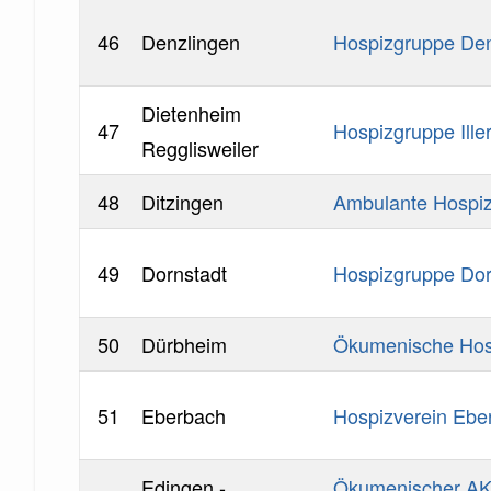
46
Denzlingen
Hospizgruppe Den
Dietenheim
47
Hospizgruppe Ille
Regglisweiler
48
Ditzingen
Ambulante Hospiz
49
Dornstadt
Hospizgruppe Dor
50
Dürbheim
Ökumenische Hos
51
Eberbach
Hospizverein Ebe
Edingen -
Ökumenischer AK 