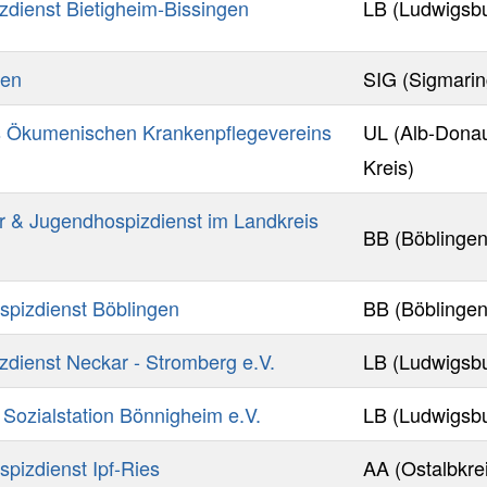
zdienst Bietigheim-Bissingen
LB (Ludwigsb
gen
SIG (Sigmarin
 Ökumenischen Krankenpflegevereins
UL (Alb-Dona
Kreis)
r & Jugendhospizdienst im Landkreis
BB (Böblingen
pizdienst Böblingen
BB (Böblingen
dienst Neckar - Stromberg e.V.
LB (Ludwigsb
Sozialstation Bönnigheim e.V.
LB (Ludwigsb
pizdienst Ipf-Ries
AA (Ostalbkre